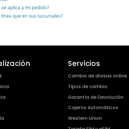
se aplica a mi pedido?
 línea que en sus sucursales?
alización
Servicios
d
Cambio de divisas online
lona
Tipos de cambio
cia
Garantía de Devolución
Cajeros Automáticos
ia
Western Union
Tarjeta SIM y eSIM