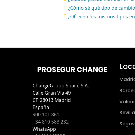
¿Cómo sé qué tipo de cambio 
¿Ofrecen los mismos tipos en
Loc
Madri
ChangeGroup Spain, S.A.
Barce
Calle Gran Via 49
CP 28013 Madrid
Valen
España
Sevilla
900 101 861
+34 810 583 232
Segov
WhatsApp