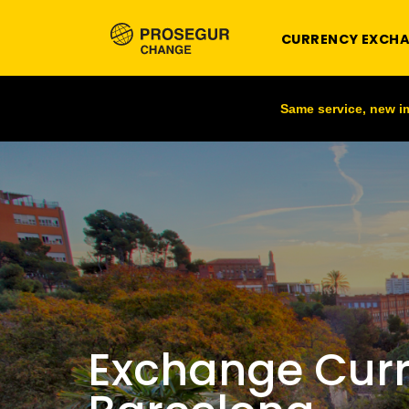
CURRENCY EXCH
Same service, new 
Exchange Curr