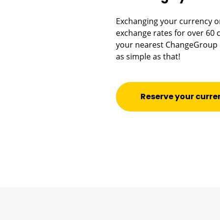
Exchanging your currency onl
exchange rates for over 60
your nearest ChangeGroup br
as simple as that!
Reserve your curre