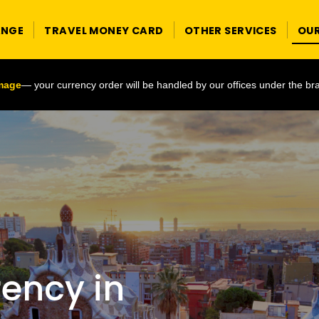
ANGE
TRAVEL MONEY CARD
OTHER SERVICES
OU
image
— your currency order will be handled by our offices under the br
ency in