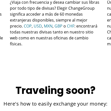
¿Viaja con frecuencia y desea cambiar sus libras
Ún
por todo tipo de divisas? Elegir ChangeGroup
nu
s
significa acceder a más de 60 monedas
ca
extranjeras disponibles, siempre al mejor
en
precio.
COP
,
USD
,
MXN
,
GBP
o
CHF
: encontrará
nu
todas nuestras divisas tanto en nuestro sitio
Ch
de
web como en nuestras oficinas de cambio
ca
físicas.
m
Traveling soon?
Here's how to easily exchange your money: