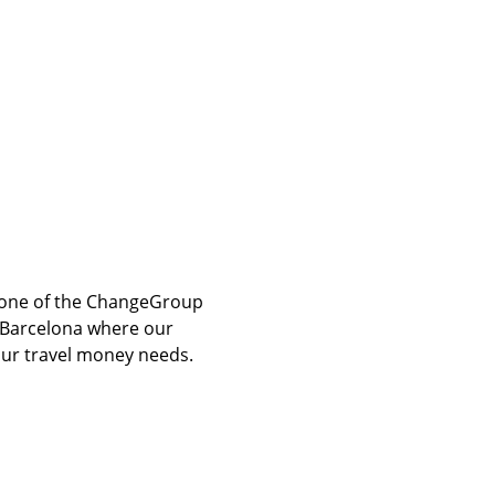
t one of the ChangeGroup
 Barcelona where our
our travel money needs.