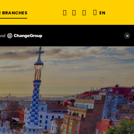
R BRANCHES
EN
and
✕